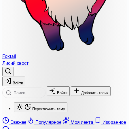
Foxtail
Лисий хвост
Войти
Войти
Добавить топик
Переключить тему
Свежее
Популярное
Моя лента
Избранное