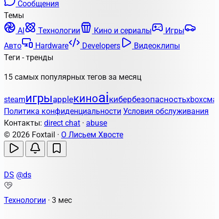
Сообщения
Темы
AI
Технологии
Кино и сериалы
Игры
Авто
Hardware
Developers
Видеоклипы
Теги - тренды
15 самых популярных тегов за месяц
ai
игры
кино
apple
кибербезопасность
steam
xbox
сма
Политика конфиденциальности
Условия обслуживания
Контакты:
direct chat
·
abuse
© 2026 Foxtail ·
О Лисьем Хвосте
DS
@ds
Технологии
·
3 мес