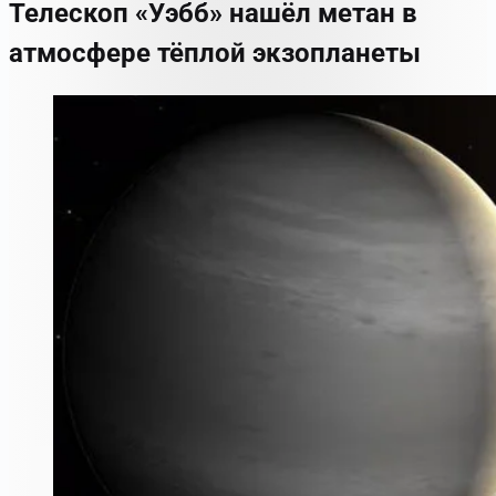
Телескоп «Уэбб» нашёл метан в
атмосфере тёплой экзопланеты