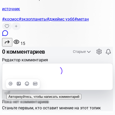
источник
#космос
#экзопланеты
#джеймс уэбб
#метан
15
0 комментариев
Старые
Редактор комментария
Улучшить
Text
Отправить
Авторизуйтесь, чтобы написать комментарий
Пока нет комментариев
Станьте первым, кто оставит мнение на этот топик