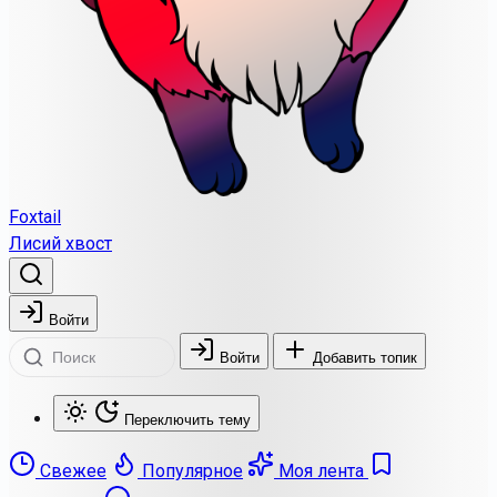
Foxtail
Лисий хвост
Войти
Войти
Добавить топик
Переключить тему
Свежее
Популярное
Моя лента