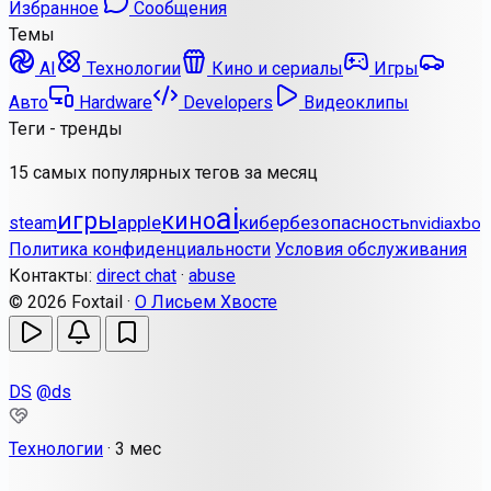
Избранное
Сообщения
Темы
AI
Технологии
Кино и сериалы
Игры
Авто
Hardware
Developers
Видеоклипы
Теги - тренды
15 самых популярных тегов за месяц
ai
игры
кино
apple
кибербезопасность
steam
nvidia
xbox
Политика конфиденциальности
Условия обслуживания
Контакты:
direct chat
·
abuse
© 2026 Foxtail ·
О Лисьем Хвосте
DS
@ds
Технологии
·
3 мес