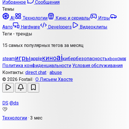
Избранное
Сообщения
Темы
AI
Технологии
Кино и сериалы
Игры
Авто
Hardware
Developers
Видеоклипы
Теги - тренды
15 самых популярных тегов за месяц
ai
игры
кино
apple
кибербезопасность
steam
смар
xbox
Политика конфиденциальности
Условия обслуживания
Контакты:
direct chat
·
abuse
© 2026 Foxtail ·
О Лисьем Хвосте
DS
@ds
Технологии
·
3 мес