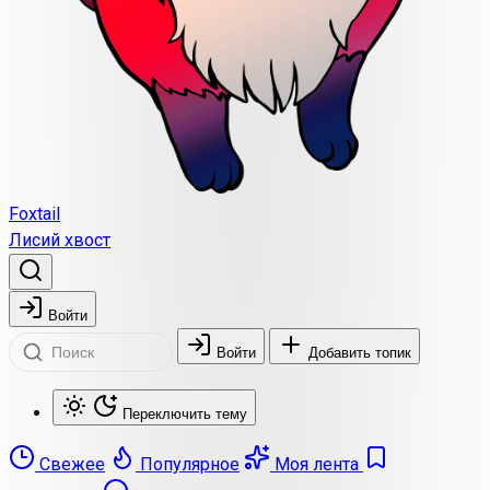
Foxtail
Лисий хвост
Войти
Войти
Добавить топик
Переключить тему
Свежее
Популярное
Моя лента