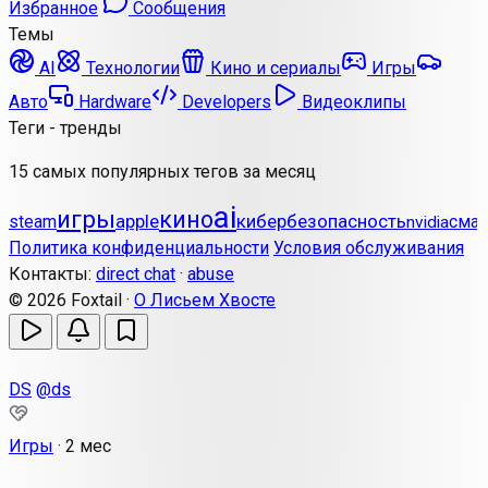
Избранное
Сообщения
Темы
AI
Технологии
Кино и сериалы
Игры
Авто
Hardware
Developers
Видеоклипы
Теги - тренды
15 самых популярных тегов за месяц
ai
игры
кино
apple
кибербезопасность
steam
сма
nvidia
Политика конфиденциальности
Условия обслуживания
Контакты:
direct chat
·
abuse
© 2026 Foxtail ·
О Лисьем Хвосте
DS
@ds
Игры
·
2 мес