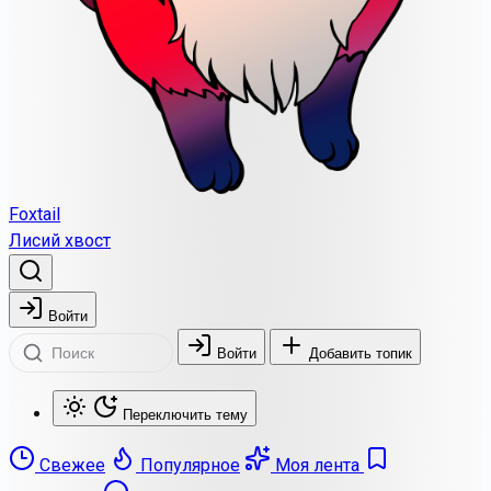
Foxtail
Лисий хвост
Войти
Войти
Добавить топик
Переключить тему
Свежее
Популярное
Моя лента