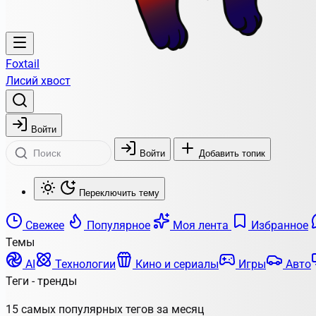
Foxtail
Лисий хвост
Войти
Войти
Добавить топик
Переключить тему
Свежее
Популярное
Моя лента
Избранное
Темы
AI
Технологии
Кино и сериалы
Игры
Авто
Теги - тренды
15 самых популярных тегов за месяц