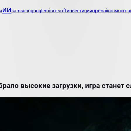
ии
openai
mar
ы
samsung
google
microsoft
инвестиции
космос
обрало высокие загрузки, игра станет 