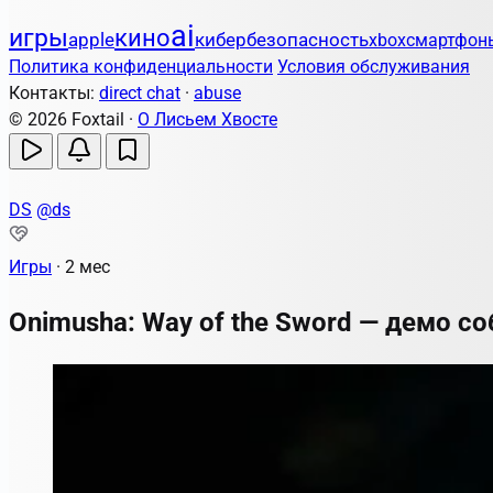
ai
игры
кино
apple
кибербезопасность
xbox
смартфон
Политика конфиденциальности
Условия обслуживания
Контакты:
direct chat
·
abuse
© 2026 Foxtail ·
О Лисьем Хвосте
DS
@ds
Игры
·
2 мес
Onimusha: Way of the Sword — демо с