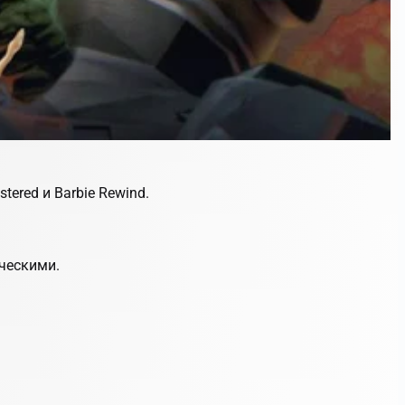
stered
и
Barbie Rewind
.
ическими.