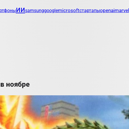
ии
microsoft
openai
marve
ртфоны
samsung
google
стартапы
 в ноябре