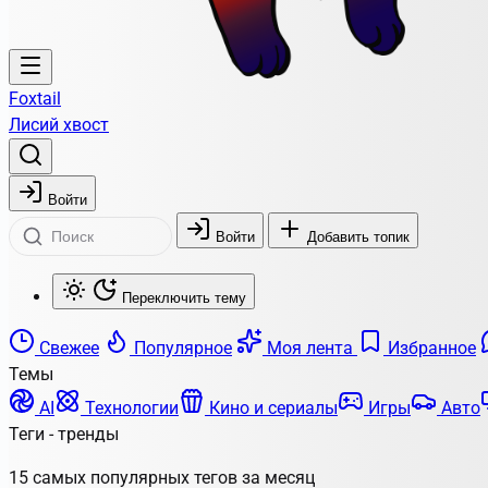
Foxtail
Лисий хвост
Войти
Войти
Добавить топик
Переключить тему
Свежее
Популярное
Моя лента
Избранное
Темы
AI
Технологии
Кино и сериалы
Игры
Авто
Теги - тренды
15 самых популярных тегов за месяц