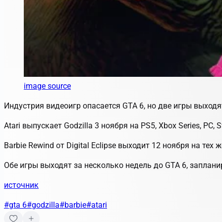
image source
Индустрия видеоигр опасается GTA 6, но две игры выходя
Atari выпускает Godzilla 3 ноября на PS5, Xbox Series, PC, S
Barbie Rewind от Digital Eclipse выходит 12 ноября на те
Обе игры выходят за несколько недель до GTA 6, заплани
источник
#gta 6
#godzilla
#barbie
#atari