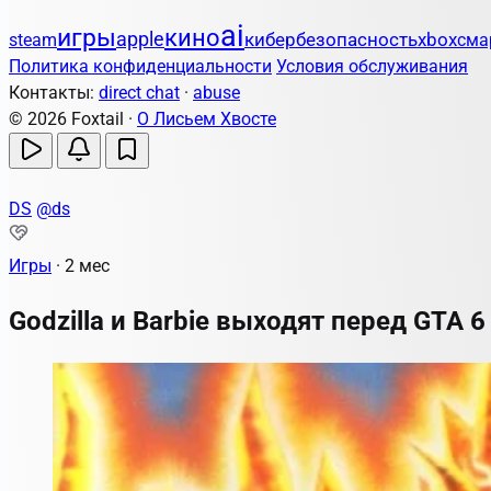
ai
игры
кино
apple
кибербезопасность
steam
xbox
сма
Политика конфиденциальности
Условия обслуживания
Контакты:
direct chat
·
abuse
© 2026 Foxtail ·
О Лисьем Хвосте
DS
@ds
Игры
·
2 мес
Godzilla и Barbie выходят перед GTA 6