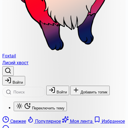
Foxtail
Лисий хвост
Войти
Войти
Добавить топик
Переключить тему
Свежее
Популярное
Моя лента
Избранное