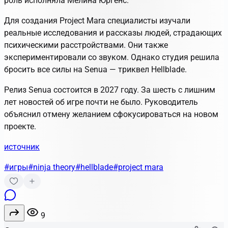
роль исполняла Мелина Юргенс.
Для создания Project Mara специалисты изучали
реальные исследования и рассказы людей, страдающих
психическими расстройствами. Они также
экспериментировали со звуком. Однако студия решила
бросить все силы на
Senua
— триквел
Hellblade
.
Релиз
Senua
состоится в 2027 году. За шесть с лишним
лет новостей об игре почти не было. Руководитель
объяснил отмену желанием сфокусироваться на новом
проекте.
источник
#игры
#ninja theory
#hellblade
#project mara
9