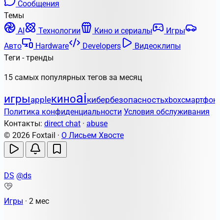
Сообщения
Темы
AI
Технологии
Кино и сериалы
Игры
Авто
Hardware
Developers
Видеоклипы
Теги - тренды
15 самых популярных тегов за месяц
ai
игры
кино
apple
кибербезопасность
xbox
смартфон
Политика конфиденциальности
Условия обслуживания
Контакты:
direct chat
·
abuse
© 2026 Foxtail ·
О Лисьем Хвосте
DS
@ds
Игры
·
2 мес