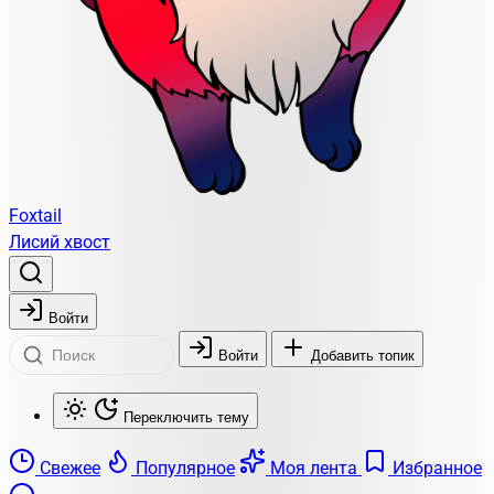
Foxtail
Лисий хвост
Войти
Войти
Добавить топик
Переключить тему
Свежее
Популярное
Моя лента
Избранное