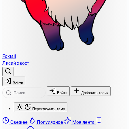
Foxtail
Лисий хвост
Войти
Войти
Добавить топик
Переключить тему
Свежее
Популярное
Моя лента