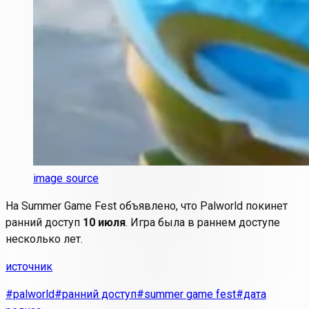
image source
На Summer Game Fest объявлено, что
Palworld
покинет
ранний доступ
10 июля
. Игра была в раннем доступе
несколько лет.
источник
#palworld
#ранний доступ
#summer game fest
#дата