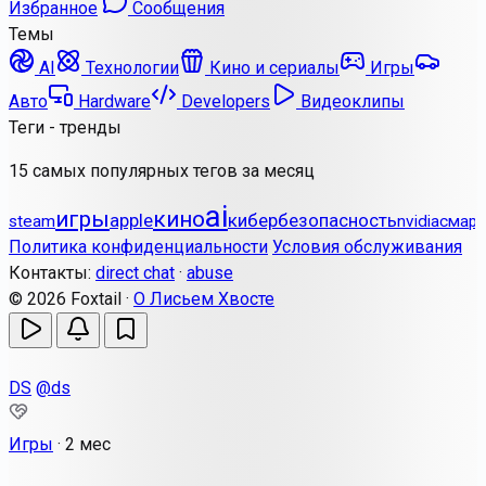
Избранное
Сообщения
Темы
AI
Технологии
Кино и сериалы
Игры
Авто
Hardware
Developers
Видеоклипы
Теги - тренды
15 самых популярных тегов за месяц
ai
игры
кино
apple
кибербезопасность
steam
nvidia
смар
Политика конфиденциальности
Условия обслуживания
Контакты:
direct chat
·
abuse
© 2026 Foxtail ·
О Лисьем Хвосте
DS
@ds
Игры
·
2 мес