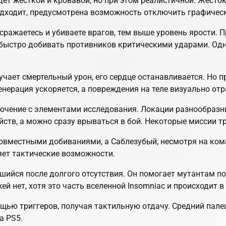
будет жёсткой и кровавой, но при этом реалистичной. Жест
 подходит, предусмотрена возможность отключить графичес
ражаетесь и убиваете врагов, тем выше уровень ярости. П
 быстро добивать противников критическими ударами. Одн
учает смертельный урон, его сердце останавливается. Но 
егенерация ускоряется, а повреждения на теле визуально о
ючение с элементами исследования. Локации разнообразны
ств, а можно сразу врываться в бой. Некоторые миссии тр
 совместными добиваниями, а Саблезубый, несмотря на ком
яет тактические возможности.
шийся после долгого отсутствия. Он помогает мутантам по
нет, хотя это часть вселенной Insomniac и происходит в т
ю триггеров, получая тактильную отдачу. Средний палец п
а PS5.