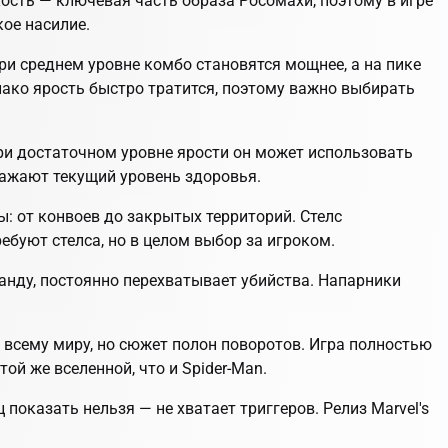
окость — ключевая часть образа Росомахи, поэтому в игре
кое насилие.
ри среднем уровне комбо становятся мощнее, а на пике
ако ярость быстро тратится, поэтому важно выбирать
при достаточном уровне ярости он может использовать
тражают текущий уровень здоровья.
: от конвоев до закрытых территорий. Стелс
ебуют стелса, но в целом выбор за игроком.
анду, постоянно перехватывает убийства. Напарники
 всему миру, но сюжет полон поворотов. Игра полностью
ой же вселенной, что и Spider-Man.
оказать нельзя — не хватает триггеров. Релиз Marvel's