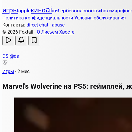
ai
игры
кино
apple
кибербезопасность
xbox
смартфон
Политика конфиденциальности
Условия обслуживания
Контакты:
direct chat
·
abuse
© 2026 Foxtail ·
О Лисьем Хвосте
DS
@ds
Игры
·
2 мес
Marvel's Wolverine на PS5: геймплей,