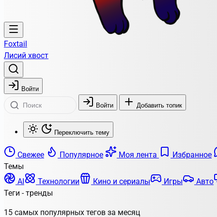
Foxtail
Лисий хвост
Войти
Войти
Добавить топик
Переключить тему
Свежее
Популярное
Моя лента
Избранное
Темы
AI
Технологии
Кино и сериалы
Игры
Авто
Теги - тренды
15 самых популярных тегов за месяц