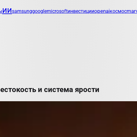
ии
openai
marv
ы
samsung
google
microsoft
инвестиции
космос
 жестокость и система ярости