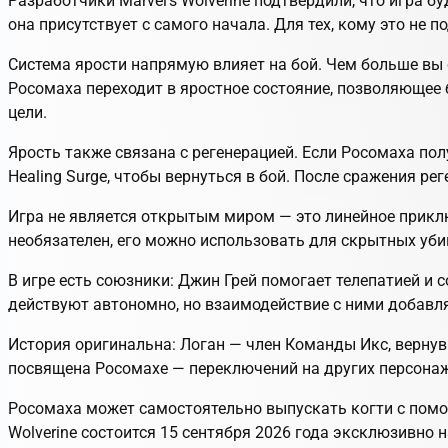
Разработчики Marvel's Wolverine подтвердили, что игра 
она присутствует с самого начала. Для тех, кому это не
Система ярости напрямую влияет на бой. Чем больше вы с
Росомаха переходит в яростное состояние, позволяющее
цели.
Ярость также связана с регенерацией. Если Росомаха пол
Healing Surge, чтобы вернуться в бой. После сражения р
Игра не является открытым миром — это линейное прикл
необязателен, его можно использовать для скрытных убий
В игре есть союзники: Джин Грей помогает телепатией и
действуют автономно, но взаимодействие с ними добавл
История оригинальна: Логан — член Команды Икс, вернув
посвящена Росомахе — переключений на других персонажей 
Росомаха может самостоятельно выпускать когти с помощь
Wolverine состоится 15 сентября 2026 года эксклюзивно н