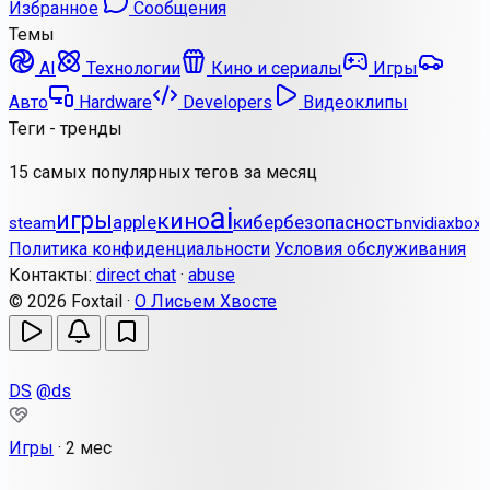
Избранное
Сообщения
Темы
AI
Технологии
Кино и сериалы
Игры
Авто
Hardware
Developers
Видеоклипы
Теги - тренды
15 самых популярных тегов за месяц
ai
игры
кино
apple
кибербезопасность
steam
nvidia
xbox
Политика конфиденциальности
Условия обслуживания
Контакты:
direct chat
·
abuse
© 2026 Foxtail ·
О Лисьем Хвосте
DS
@ds
Игры
·
2 мес