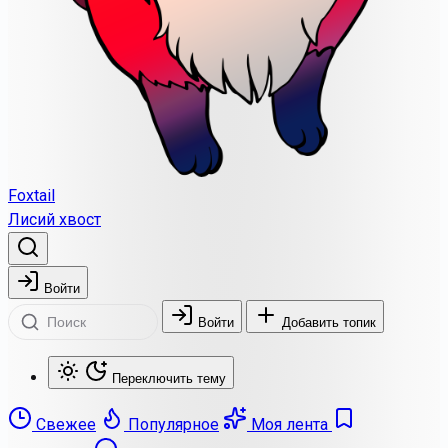
Foxtail
Лисий хвост
Войти
Войти
Добавить топик
Переключить тему
Свежее
Популярное
Моя лента