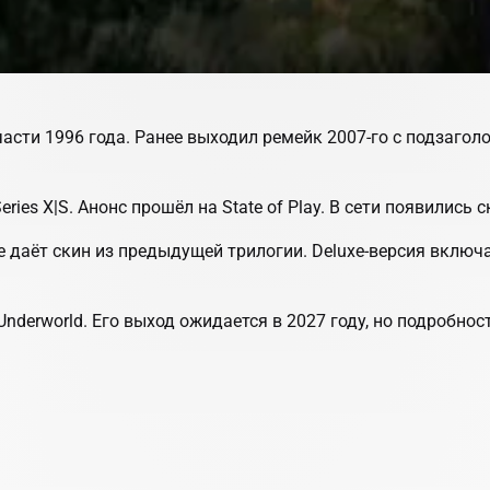
части 1996 года. Ранее выходил ремейк 2007-го с подзаголо
ries X|S. Анонс прошёл на State of Play. В сети появились 
даёт скин из предыдущей трилогии. Deluxe-версия включает
nderworld. Его выход ожидается в 2027 году, но подробност