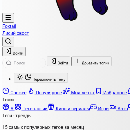
Foxtail
Лисий хвост
Войти
Войти
Добавить топик
Переключить тему
Свежее
Популярное
Моя лента
Избранное
Темы
AI
Технологии
Кино и сериалы
Игры
Авто
Теги - тренды
15 самых популярных тегов за месяц