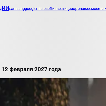
ии
openai
marv
ы
samsung
google
microsoft
инвестиции
космос
т 12 февраля 2027 года