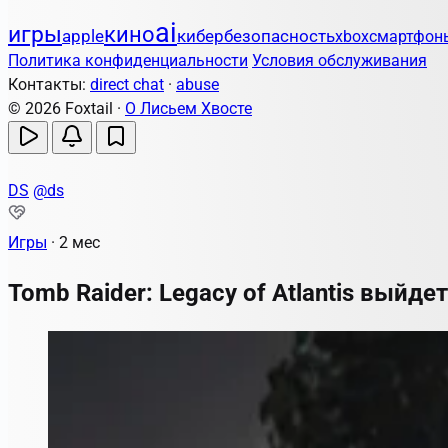
ai
игры
кино
apple
кибербезопасность
xbox
смартфон
Политика конфиденциальности
Условия обслуживания
Контакты:
direct chat
·
abuse
© 2026 Foxtail ·
О Лисьем Хвосте
DS
@ds
Игры
·
2 мес
Tomb Raider: Legacy of Atlantis выйде