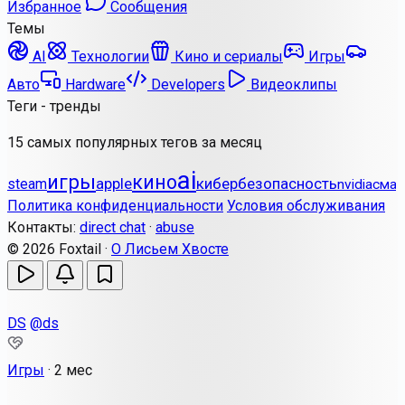
Избранное
Сообщения
Темы
AI
Технологии
Кино и сериалы
Игры
Авто
Hardware
Developers
Видеоклипы
Теги - тренды
15 самых популярных тегов за месяц
ai
игры
кино
apple
кибербезопасность
steam
nvidia
смар
Политика конфиденциальности
Условия обслуживания
Контакты:
direct chat
·
abuse
© 2026 Foxtail ·
О Лисьем Хвосте
DS
@ds
Игры
·
2 мес