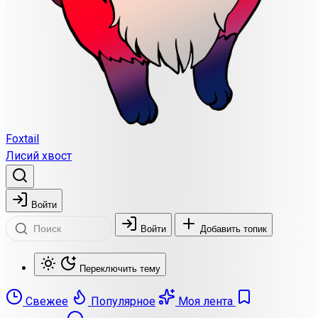
Foxtail
Лисий хвост
Войти
Войти
Добавить топик
Переключить тему
Свежее
Популярное
Моя лента