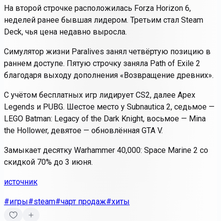
На второй строчке расположилась Forza Horizon 6,
неделей ранее бывшая лидером. Третьим стал Steam
Deck, чья цена недавно выросла.
Симулятор жизни Paralives занял четвёртую позицию в
раннем доступе. Пятую строчку заняла Path of Exile 2
благодаря выходу дополнения «Возвращение древних».
С учётом бесплатных игр лидирует CS2, далее Apex
Legends и PUBG. Шестое место у Subnautica 2, седьмое —
LEGO Batman: Legacy of the Dark Knight, восьмое — Mina
the Hollower, девятое — обновлённая GTA V.
Замыкает десятку Warhammer 40,000: Space Marine 2 со
скидкой 70% до 3 июня.
источник
#игры
#steam
#чарт продаж
#хиты