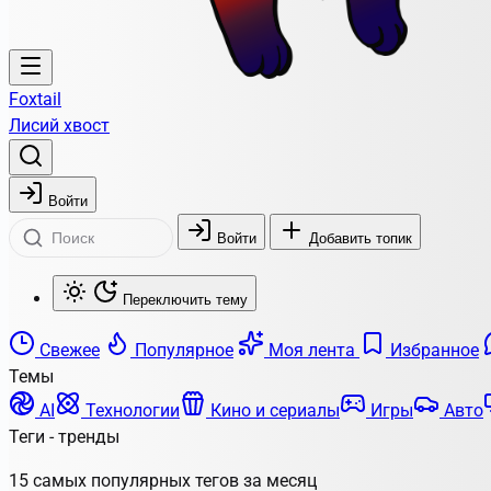
Foxtail
Лисий хвост
Войти
Войти
Добавить топик
Переключить тему
Свежее
Популярное
Моя лента
Избранное
Темы
AI
Технологии
Кино и сериалы
Игры
Авто
Теги - тренды
15 самых популярных тегов за месяц