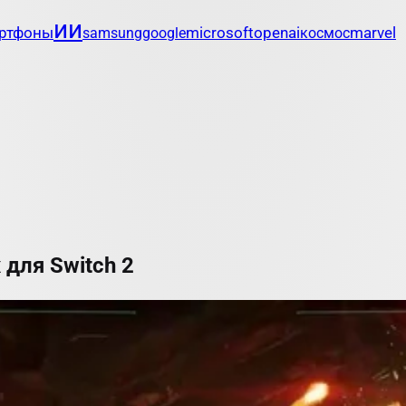
ии
openai
marvel
ртфоны
samsung
google
microsoft
космос
 для Switch 2