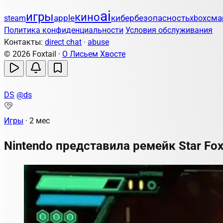
ai
игры
кино
apple
кибербезопасность
steam
xbox
сма
Политика конфиденциальности
Условия обслуживания
Контакты:
direct chat
·
abuse
© 2026 Foxtail ·
О Лисьем Хвосте
DS
@ds
Игры
·
2 мес
Nintendo представила ремейк Star Fox