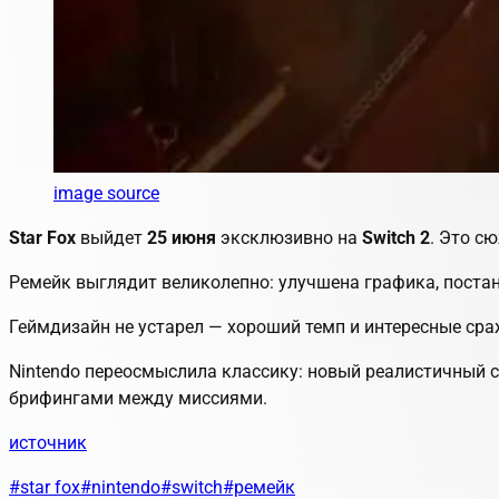
image source
Star Fox
выйдет
25 июня
эксклюзивно на
Switch 2
. Это с
Ремейк выглядит великолепно: улучшена графика, поста
Геймдизайн не устарел — хороший темп и интересные сра
Nintendo переосмыслила классику: новый реалистичный 
брифингами между миссиями.
источник
#star fox
#nintendo
#switch
#ремейк