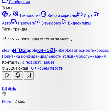
Сообщения
Темы
AI
Технологии
Кино и сериалы
Игры
Авто
Hardware
Developers
Видеоклипы
Теги - тренды
15 самых популярных тегов за месяц
ai
игры
кино
apple
кибербезопасность
steam
xbox
сма
Политика конфиденциальности
Условия обслуживания
Контакты:
direct chat
·
abuse
© 2026 Foxtail ·
О Лисьем Хвосте
DS
@ds
Игры
·
2 мес