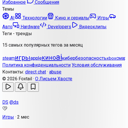
Избранное
Сообщения
Темы
AI
Технологии
Кино и сериалы
Игры
Авто
Hardware
Developers
Видеоклипы
Теги - тренды
15 самых популярных тегов за месяц
ai
игры
кино
apple
кибербезопасность
steam
смар
xbox
Политика конфиденциальности
Условия обслуживания
Контакты:
direct chat
·
abuse
© 2026 Foxtail ·
О Лисьем Хвосте
DS
@ds
Игры
·
2 мес