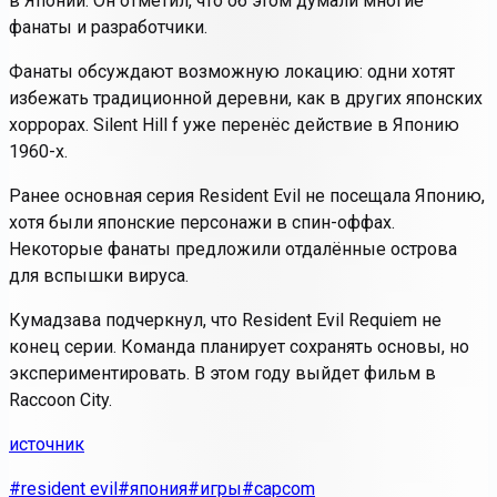
в Японии. Он отметил, что об этом думали многие
фанаты и разработчики.
Фанаты обсуждают возможную локацию: одни хотят
избежать традиционной деревни, как в других японских
хоррорах.
Silent Hill f
уже перенёс действие в Японию
1960-х.
Ранее основная серия
Resident Evil
не посещала Японию,
хотя были японские персонажи в спин-оффах.
Некоторые фанаты предложили отдалённые острова
для вспышки вируса.
Кумадзава подчеркнул, что
Resident Evil Requiem
не
конец серии. Команда планирует сохранять основы, но
экспериментировать. В этом году выйдет фильм в
Raccoon City.
источник
#resident evil
#япония
#игры
#capcom