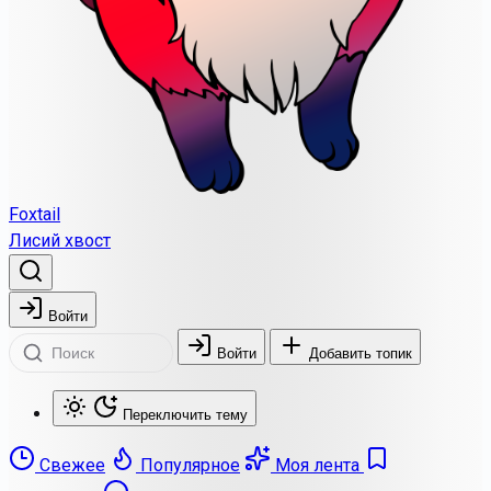
Foxtail
Лисий хвост
Войти
Войти
Добавить топик
Переключить тему
Свежее
Популярное
Моя лента