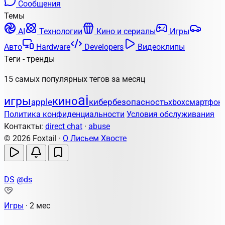
Сообщения
Темы
AI
Технологии
Кино и сериалы
Игры
Авто
Hardware
Developers
Видеоклипы
Теги - тренды
15 самых популярных тегов за месяц
ai
игры
кино
apple
кибербезопасность
xbox
смартфон
Политика конфиденциальности
Условия обслуживания
Контакты:
direct chat
·
abuse
© 2026 Foxtail ·
О Лисьем Хвосте
DS
@ds
Игры
·
2 мес