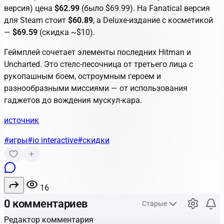
версия) цена
$62.99
(было $69.99). На Fanatical версия
для Steam стоит
$60.89
, а Deluxe-издание с косметикой
—
$69.59
(скидка ~$10).
Геймплей сочетает элементы последних Hitman и
Uncharted. Это стелс-песочница от третьего лица с
рукопашным боем, остроумным героем и
разнообразными миссиями — от использования
гаджетов до вождения мускул-кара.
источник
#игры
#io interactive
#скидки
16
0 комментариев
Старые
Редактор комментария