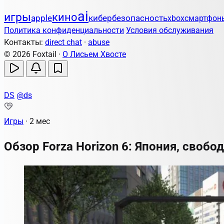
ai
игры
кино
apple
кибербезопасность
xbox
смартфон
Политика конфиденциальности
Условия обслуживания
Контакты:
direct chat
·
abuse
© 2026 Foxtail ·
О Лисьем Хвосте
DS
@ds
Игры
·
2 мес
Обзор Forza Horizon 6: Япония, свобод