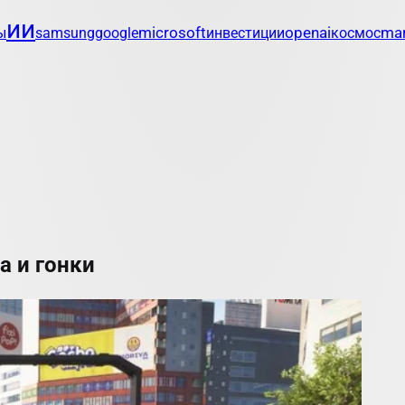
ии
openai
mar
ы
samsung
google
microsoft
инвестиции
космос
а и гонки