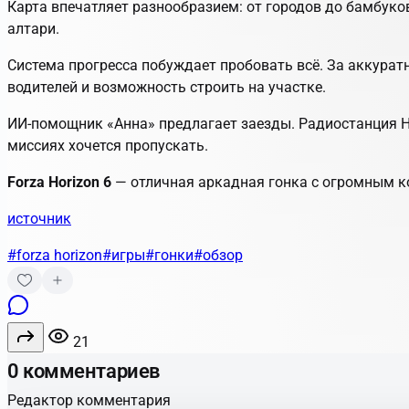
Карта впечатляет разнообразием: от городов до бамбуко
алтари.
Система прогресса побуждает пробовать всё. За аккура
водителей и возможность строить на участке.
ИИ-помощник «Анна» предлагает заезды. Радиостанция H
миссиях хочется пропускать.
Forza Horizon 6
— отличная аркадная гонка с огромным ко
источник
#forza horizon
#игры
#гонки
#обзор
21
0 комментариев
Редактор комментария