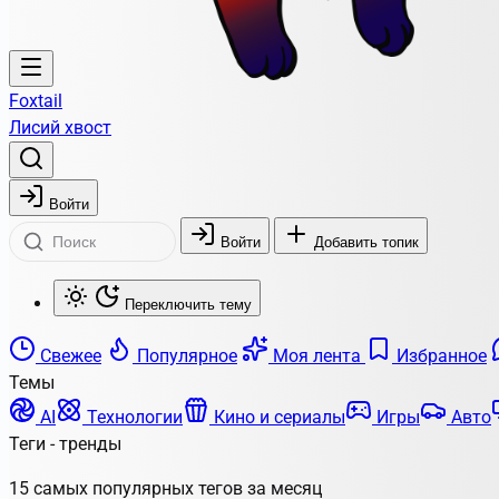
Foxtail
Лисий хвост
Войти
Войти
Добавить топик
Переключить тему
Свежее
Популярное
Моя лента
Избранное
Темы
AI
Технологии
Кино и сериалы
Игры
Авто
Теги - тренды
15 самых популярных тегов за месяц