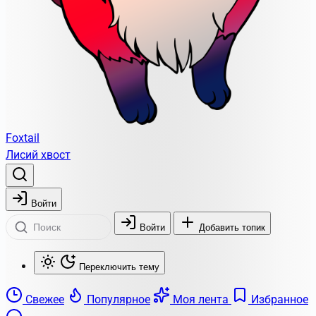
Foxtail
Лисий хвост
Войти
Войти
Добавить топик
Переключить тему
Свежее
Популярное
Моя лента
Избранное