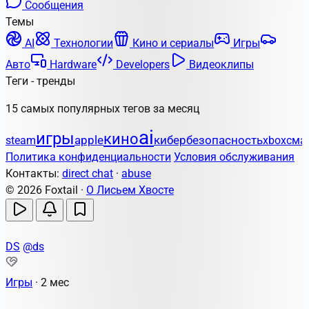
Сообщения
Темы
AI
Технологии
Кино и сериалы
Игры
Авто
Hardware
Developers
Видеоклипы
Теги - тренды
15 самых популярных тегов за месяц
ai
игры
кино
apple
кибербезопасность
steam
xbox
сма
Политика конфиденциальности
Условия обслуживания
Контакты:
direct chat
·
abuse
© 2026 Foxtail ·
О Лисьем Хвосте
DS
@ds
Игры
·
2 мес