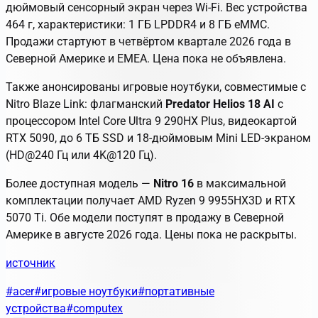
дюймовый сенсорный экран через Wi-Fi. Вес устройства
464 г, характеристики: 1 ГБ LPDDR4 и 8 ГБ eMMC.
Продажи стартуют в четвёртом квартале 2026 года в
Северной Америке и EMEA. Цена пока не объявлена.
Также анонсированы игровые ноутбуки, совместимые с
Nitro Blaze Link: флагманский
Predator Helios 18 AI
с
процессором Intel Core Ultra 9 290HX Plus, видеокартой
RTX 5090, до 6 ТБ SSD и 18-дюймовым Mini LED-экраном
(HD@240 Гц или 4K@120 Гц).
Более доступная модель —
Nitro 16
в максимальной
комплектации получает AMD Ryzen 9 9955HX3D и RTX
5070 Ti. Обе модели поступят в продажу в Северной
Америке в августе 2026 года. Цены пока не раскрыты.
источник
#acer
#игровые ноутбуки
#портативные
устройства
#computex