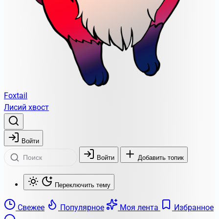
Foxtail
Лисий хвост
Войти
Войти
Добавить топик
Переключить тему
Свежее
Популярное
Моя лента
Избранное