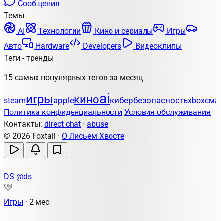
Сообщения
Темы
AI
Технологии
Кино и сериалы
Игры
Авто
Hardware
Developers
Видеоклипы
Теги - тренды
15 самых популярных тегов за месяц
ai
игры
кино
apple
кибербезопасность
steam
xbox
сма
Политика конфиденциальности
Условия обслуживания
Контакты:
direct chat
·
abuse
© 2026 Foxtail ·
О Лисьем Хвосте
DS
@ds
Игры
·
2 мес