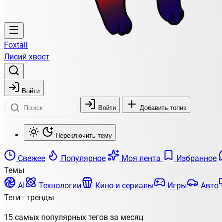
Foxtail
Лисий хвост
Войти
Войти
Добавить топик
Переключить тему
Свежее
Популярное
Моя лента
Избранное
Темы
AI
Технологии
Кино и сериалы
Игры
Авто
Теги - тренды
15 самых популярных тегов за месяц