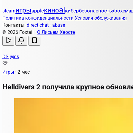
ai
игры
кино
apple
кибербезопасность
xbox
steam
сма
Политика конфиденциальности
Условия обслуживания
Контакты:
direct chat
·
abuse
© 2026 Foxtail ·
О Лисьем Хвосте
DS
@ds
Игры
·
2 мес
Helldivers 2 получила крупное обнов