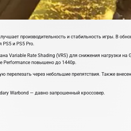
й улучшает производительность и стабильность игры. В обн
я PS5 и PS5 Pro.
ана Variable Rate Shading (VRS) для снижения нагрузки на G
ме Performance повышено до 1440p.
ную перелезать через небольшие препятствия. Также внес
ndary Warbond — давно запрошенный кроссовер.