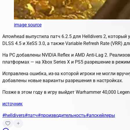
image source
Arrowhead выпустила патч 6.2.5 для Helldivers 2, которы
DLSS 4.5 и XeSS 3.0, а также Variable Refresh Rate (VRR) дл
На PC добавлены NVIDIA Reflex и AMD Anti‑Lag 2. Реализов
платформах — на Xbox Series X и PS5 разрешение в режи
Исправлена ошибка, из‑за которой игроки не могли вруч
добавлены новые варианты разрешения в настройках.
Позже в этом году в игру выйдет Warhammer 40,000 Lege
источник
#helldivers
#патч
#производительность
#апскейлеры