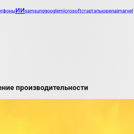
ии
microsoft
openai
marvel
ртфоны
samsung
google
стартапы
ление производительности