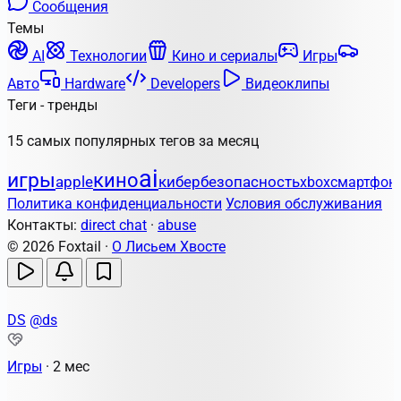
Сообщения
Темы
AI
Технологии
Кино и сериалы
Игры
Авто
Hardware
Developers
Видеоклипы
Теги - тренды
15 самых популярных тегов за месяц
ai
игры
кино
apple
кибербезопасность
xbox
смартфон
Политика конфиденциальности
Условия обслуживания
Контакты:
direct chat
·
abuse
© 2026 Foxtail ·
О Лисьем Хвосте
DS
@ds
Игры
·
2 мес