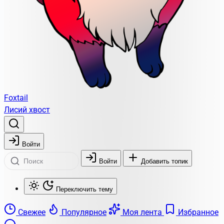
Foxtail
Лисий хвост
Войти
Войти
Добавить топик
Переключить тему
Свежее
Популярное
Моя лента
Избранное