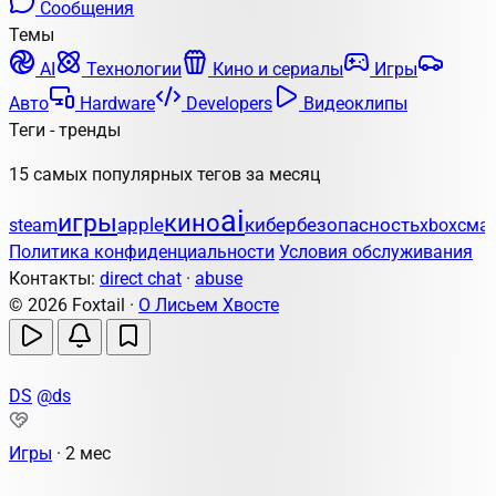
Сообщения
Темы
AI
Технологии
Кино и сериалы
Игры
Авто
Hardware
Developers
Видеоклипы
Теги - тренды
15 самых популярных тегов за месяц
ai
игры
кино
apple
кибербезопасность
steam
xbox
сма
Политика конфиденциальности
Условия обслуживания
Контакты:
direct chat
·
abuse
© 2026 Foxtail ·
О Лисьем Хвосте
DS
@ds
Игры
·
2 мес