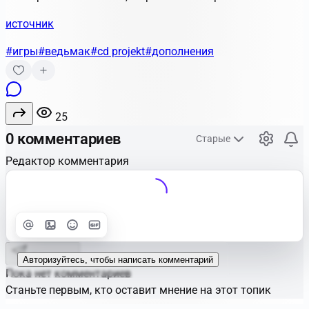
источник
#игры
#ведьмак
#cd projekt
#дополнения
25
0 комментариев
Старые
Редактор комментария
Улучшить
Text
Отправить
Авторизуйтесь, чтобы написать комментарий
Пока нет комментариев
Станьте первым, кто оставит мнение на этот топик