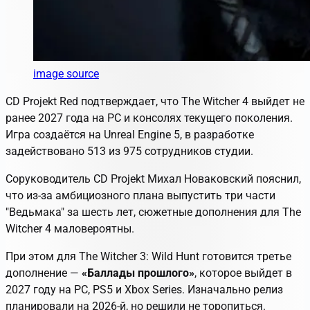
image source
CD Projekt Red подтверждает, что
The Witcher 4
выйдет не
ранее 2027 года на PC и консолях текущего поколения.
Игра создаётся на Unreal Engine 5, в разработке
задействовано 513 из 975 сотрудников студии.
Соруководитель CD Projekt Михал Новаковский пояснил,
что из-за амбициозного плана выпустить три части
"Ведьмака" за шесть лет, сюжетные дополнения для
The
Witcher 4
маловероятны.
При этом для
The Witcher 3: Wild Hunt
готовится третье
дополнение —
«Баллады прошлого»
, которое выйдет в
2027 году на PC, PS5 и Xbox Series. Изначально релиз
планировали на 2026-й, но решили не торопиться.