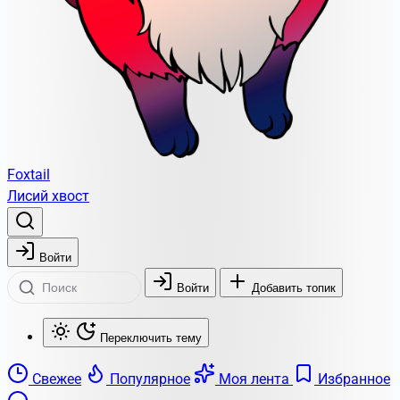
Foxtail
Лисий хвост
Войти
Войти
Добавить топик
Переключить тему
Свежее
Популярное
Моя лента
Избранное