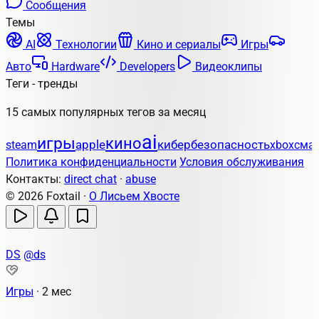
Сообщения
Темы
AI
Технологии
Кино и сериалы
Игры
Авто
Hardware
Developers
Видеоклипы
Теги - тренды
15 самых популярных тегов за месяц
ai
игры
кино
apple
кибербезопасность
steam
xbox
сма
Политика конфиденциальности
Условия обслуживания
Контакты:
direct chat
·
abuse
© 2026 Foxtail ·
О Лисьем Хвосте
DS
@ds
Игры
·
2 мес