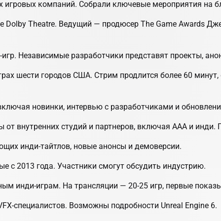
х игровых компаний. Собрали ключевые мероприятия на б
ре Dolby Theatre. Ведущий — продюсер The Game Awards Д
-игр. Независимые разработчики представят проекты, ано
рах шести городов США. Стрим продлится более 60 минут, о
 включая новинки, интервью с разработчиками и обновлен
от внутренних студий и партнеров, включая AAA и инди. Пос
ющих инди-тайтлов, новые анонсы и демоверсии.
е с 2013 года. Участники смогут обсудить индустрию.
м инди-играм. На трансляции — 20-25 игр, первые показы
FX-специалистов. Возможны подробности Unreal Engine 6.