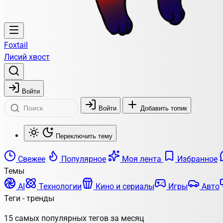
Foxtail
Лисий хвост
Войти
Войти
Добавить топик
Переключить тему
Свежее
Популярное
Моя лента
Избранное
Темы
AI
Технологии
Кино и сериалы
Игры
Авто
Теги - тренды
15 самых популярных тегов за месяц