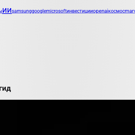
ии
openai
marv
ы
samsung
google
microsoft
инвестиции
космос
гид