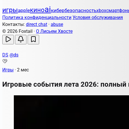
ai
игры
кино
apple
кибербезопасность
xbox
смартфон
Политика конфиденциальности
Условия обслуживания
Контакты:
direct chat
·
abuse
© 2026 Foxtail ·
О Лисьем Хвосте
DS
@ds
Игры
·
2 мес
Игровые события лета 2026: полный 