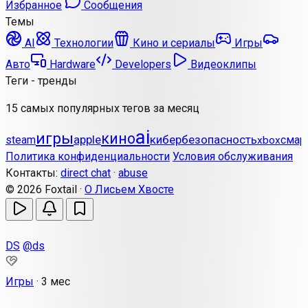
Избранное
Сообщения
Темы
AI
Технологии
Кино и сериалы
Игры
Авто
Hardware
Developers
Видеоклипы
Теги - тренды
15 самых популярных тегов за месяц
ai
игры
кино
apple
кибербезопасность
steam
смар
xbox
Политика конфиденциальности
Условия обслуживания
Контакты:
direct chat
·
abuse
© 2026 Foxtail ·
О Лисьем Хвосте
DS
@ds
Игры
·
3 мес