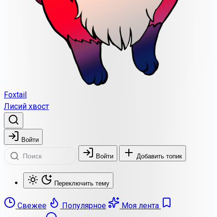
Foxtail
Лисий хвост
Войти
Войти
Добавить топик
Переключить тему
Свежее
Популярное
Моя лента