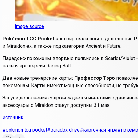
image source
Pokémon TCG Pocket
анонсировала новое дополнение
P
и Miraidon ex, а также подкатегории Ancient и Future.
Парадокс-покемоны впервые появились в Scarlet/Violet — 
полная арт-версия Raging Bolt.
Две новые тренерские карты:
Профессор Тэро
позволяет
покемонам. Карты имеют мощные способности, но требую
Запуск дополнения сопровождается ивентами: одиночные 
аксессуары с Miraidon станут доступны 31 мая.
источник
#pokmon tcg pocket
#paradox drive
#карточная игра
#покем