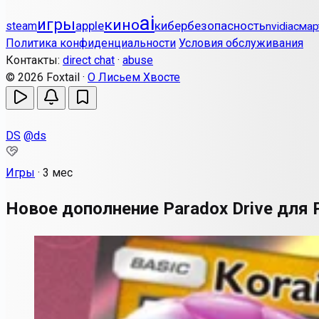
ai
игры
кино
apple
кибербезопасность
steam
nvidia
смар
Политика конфиденциальности
Условия обслуживания
Контакты:
direct chat
·
abuse
© 2026 Foxtail ·
О Лисьем Хвосте
DS
@ds
Игры
·
3 мес
Новое дополнение Paradox Drive для