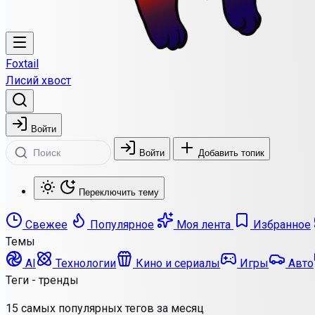
Foxtail
Лисий хвост
Войти
Войти
Добавить топик
Переключить тему
Свежее
Популярное
Моя лента
Избранное
Темы
AI
Технологии
Кино и сериалы
Игры
Авто
Теги - тренды
15 самых популярных тегов за месяц