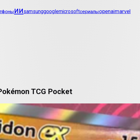
ии
openai
marvel
google
тфоны
samsung
microsoft
сериалы
 Pokémon TCG Pocket