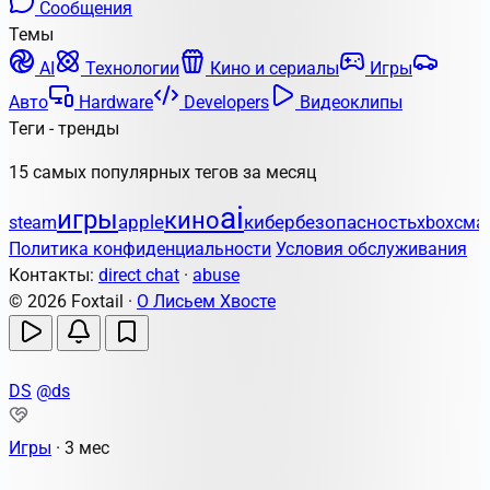
Сообщения
Темы
AI
Технологии
Кино и сериалы
Игры
Авто
Hardware
Developers
Видеоклипы
Теги - тренды
15 самых популярных тегов за месяц
ai
игры
кино
apple
кибербезопасность
steam
xbox
сма
Политика конфиденциальности
Условия обслуживания
Контакты:
direct chat
·
abuse
© 2026 Foxtail ·
О Лисьем Хвосте
DS
@ds
Игры
·
3 мес