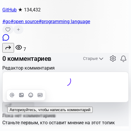
GitHub
★ 134,432
#go
#open source
#programming language
7
0 комментариев
Старые
Редактор комментария
Улучшить
Text
Отправить
Авторизуйтесь, чтобы написать комментарий
Пока нет комментариев
Станьте первым, кто оставит мнение на этот топик