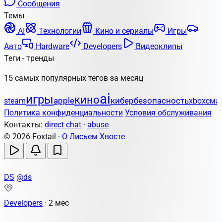
Сообщения
Темы
AI
Технологии
Кино и сериалы
Игры
Авто
Hardware
Developers
Видеоклипы
Теги - тренды
15 самых популярных тегов за месяц
ai
игры
кино
apple
кибербезопасность
steam
xbox
сма
Политика конфиденциальности
Условия обслуживания
Контакты:
direct chat
·
abuse
© 2026 Foxtail ·
О Лисьем Хвосте
DS
@ds
Developers
·
2 мес