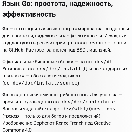
Язык Go: простота, надёжность,
эффективность
Go
— это
открытый
язык программирования, созданный
для простоты, надёжности и эффективности. Исходный
код доступен в репозитории
go.googlesource.com
и
на GitHub. Распространяется под
BSD-лицензией
.
Официальные бинарные сборки — на
go.dev/dl
.
Установка:
go.dev/doc/install
. Для нестандартных
платформ — сборка из исходников
(
go.dev/doc/install/source
).
Go
создан тысячами контрибьюторов. Для участия —
прочтите руководство
go.dev/doc/contribute
.
Вопросы задавайте на
go.dev/wiki/Questions
(трекер — только для багов и предложений).
Изображение Gopher от Renee French под
Creative
Commons 4.0
.