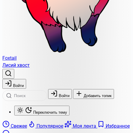
Foxtail
Лисий хвост
Войти
Войти
Добавить топик
Переключить тему
Свежее
Популярное
Моя лента
Избранное