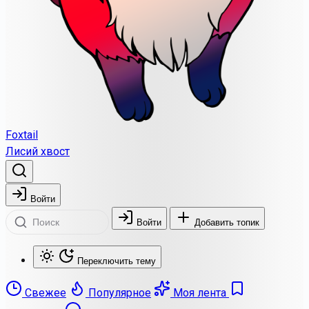
Foxtail
Лисий хвост
Войти
Войти
Добавить топик
Переключить тему
Свежее
Популярное
Моя лента