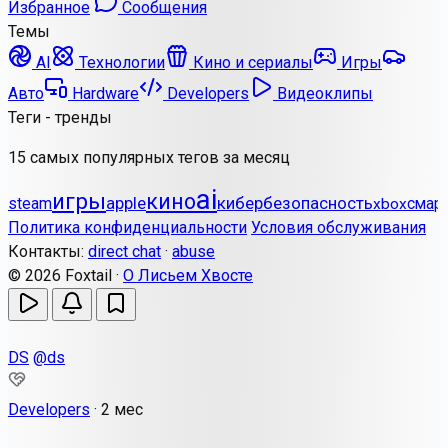
Избранное
Сообщения
Темы
AI
Технологии
Кино и сериалы
Игры
Авто
Hardware
Developers
Видеоклипы
Теги - тренды
15 самых популярных тегов за месяц
ai
игры
кино
apple
кибербезопасность
steam
смар
xbox
Политика конфиденциальности
Условия обслуживания
Контакты:
direct chat
·
abuse
© 2026 Foxtail ·
О Лисьем Хвосте
DS
@ds
Developers
·
2 мес