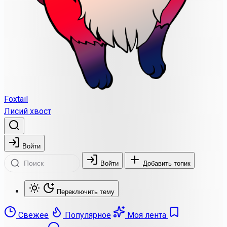
Foxtail
Лисий хвост
Войти
Войти
Добавить топик
Переключить тему
Свежее
Популярное
Моя лента