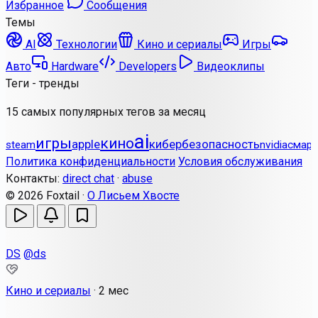
Избранное
Сообщения
Темы
AI
Технологии
Кино и сериалы
Игры
Авто
Hardware
Developers
Видеоклипы
Теги - тренды
15 самых популярных тегов за месяц
ai
игры
кино
apple
кибербезопасность
steam
nvidia
смар
Политика конфиденциальности
Условия обслуживания
Контакты:
direct chat
·
abuse
© 2026 Foxtail ·
О Лисьем Хвосте
DS
@ds
Кино и сериалы
·
2 мес