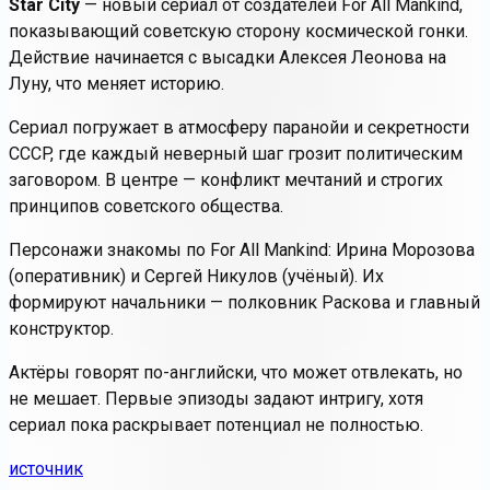
Star City
— новый сериал от создателей
For All Mankind
,
показывающий советскую сторону космической гонки.
Действие начинается с высадки Алексея Леонова на
Луну, что меняет историю.
Сериал погружает в атмосферу паранойи и секретности
СССР, где каждый неверный шаг грозит политическим
заговором. В центре — конфликт мечтаний и строгих
принципов советского общества.
Персонажи знакомы по
For All Mankind
: Ирина Морозова
(оперативник) и Сергей Никулов (учёный). Их
формируют начальники — полковник Раскова и главный
конструктор.
Актёры говорят по-английски, что может отвлекать, но
не мешает. Первые эпизоды задают интригу, хотя
сериал пока раскрывает потенциал не полностью.
источник