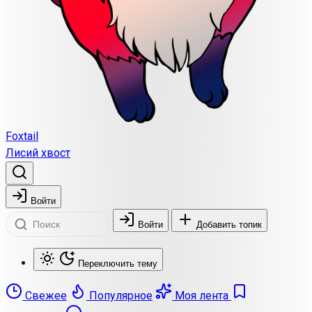
Foxtail
Лисий хвост
Войти
Войти
Добавить топик
Переключить тему
Свежее
Популярное
Моя лента