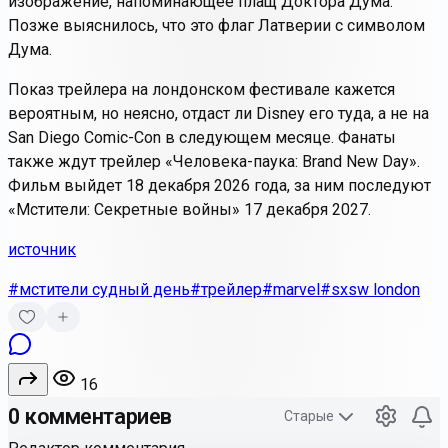
изображение, напоминающее плащ Доктора Дума.
Позже выяснилось, что это флаг Латверии с символом
Дума.
Показ трейлера на лондонском фестивале кажется
вероятным, но неясно, отдаст ли Disney его туда, а не на
San Diego Comic-Con в следующем месяце. Фанаты
также ждут трейлер «Человека-паука: Brand New Day».
Фильм выйдет 18 декабря 2026 года, за ним последуют
«Мстители: Секретные войны» 17 декабря 2027.
источник
#мстители судный день
#трейлер
#marvel
#sxsw london
16
0 комментариев
Старые