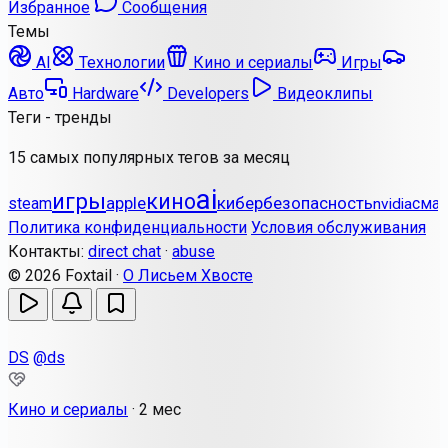
Избранное
Сообщения
Темы
AI
Технологии
Кино и сериалы
Игры
Авто
Hardware
Developers
Видеоклипы
Теги - тренды
15 самых популярных тегов за месяц
ai
игры
кино
apple
кибербезопасность
steam
сма
nvidia
Политика конфиденциальности
Условия обслуживания
Контакты:
direct chat
·
abuse
© 2026 Foxtail ·
О Лисьем Хвосте
DS
@ds
Кино и сериалы
·
2 мес