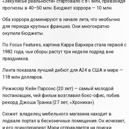
«Закулисье реальности» стартовало с 81 млн, превзойдя
прогнозы в 40–50 млн. Бюджет хоррора — 10 млн.
Оба хоррора доминируют в начале лета, что необычно
для периода крупных франшиз. Они многократно
окупили бюджеты.
По Focus Features, картина Карри Баркера стала первой с
1982 года, чьи сборы растут три недели подряд вне
праздников.
Лента показала лучший дебют для A24 в США и мире —
118 млн долларов.
Режиссёр Кейн Парсонс (20 лет) — самый молодой
постановщик, чей фильм возглавил бокс-офис, побив
рекорд Джоша Транка (27 лет, «Хроника»).
Сюжет: владелец мебельного магазина находит в
подвале портал в бесконечные помещения. Он исчезает,
и его психотерапевт Мэри отправляется на поиски.