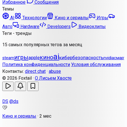
Избранное
Сообщения
Темы
AI
Технологии
Кино и сериалы
Игры
Авто
Hardware
Developers
Видеоклипы
Теги - тренды
15 самых популярных тегов за месяц
ai
игры
кино
apple
кибербезопасность
steam
nvidia
смарт
Политика конфиденциальности
Условия обслуживания
Контакты:
direct chat
·
abuse
© 2026 Foxtail ·
О Лисьем Хвосте
DS
@ds
Кино и сериалы
·
2 мес