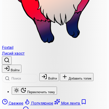
Foxtail
Лисий хвост
Войти
Войти
Добавить топик
Переключить тему
Свежее
Популярное
Моя лента