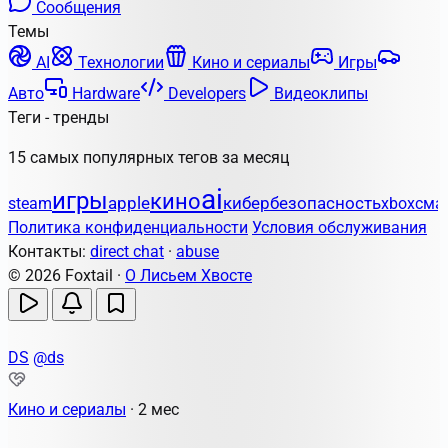
Сообщения
Темы
AI
Технологии
Кино и сериалы
Игры
Авто
Hardware
Developers
Видеоклипы
Теги - тренды
15 самых популярных тегов за месяц
ai
игры
кино
apple
кибербезопасность
steam
xbox
сма
Политика конфиденциальности
Условия обслуживания
Контакты:
direct chat
·
abuse
© 2026 Foxtail ·
О Лисьем Хвосте
DS
@ds
Кино и сериалы
·
2 мес