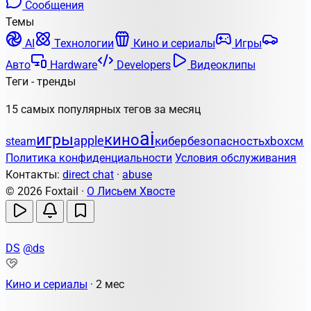
Сообщения
Темы
AI
Технологии
Кино и сериалы
Игры
Авто
Hardware
Developers
Видеоклипы
Теги - тренды
15 самых популярных тегов за месяц
ai
игры
кино
apple
кибербезопасность
steam
xbox
сма
Политика конфиденциальности
Условия обслуживания
Контакты:
direct chat
·
abuse
© 2026 Foxtail ·
О Лисьем Хвосте
DS
@ds
Кино и сериалы
·
2 мес