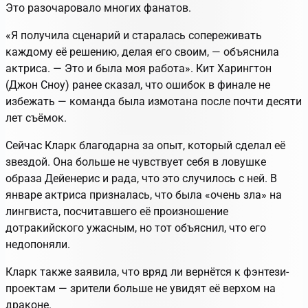
Это разочаровало многих фанатов.
«Я получила сценарий и старалась сопереживать
каждому её решению, делая его своим, — объяснила
актриса. — Это и была моя работа». Кит Харингтон
(Джон Сноу) ранее сказал, что ошибок в финале не
избежать — команда была измотана после почти десяти
лет съёмок.
Сейчас Кларк благодарна за опыт, который сделал её
звездой. Она больше не чувствует себя в ловушке
образа Дейенерис и рада, что это случилось с ней. В
январе актриса призналась, что была «очень зла» на
лингвиста, посчитавшего её произношение
дотракийского ужасным, но тот объяснил, что его
недопоняли.
Кларк также заявила, что вряд ли вернётся к фэнтези-
проектам — зрители больше не увидят её верхом на
драконе.