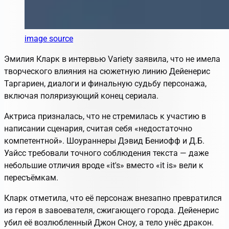
image source
Эмилия Кларк в интервью Variety заявила, что не имела
творческого влияния на сюжетную линию Дейенерис
Таргариен, диалоги и финальную судьбу персонажа,
включая поляризующий конец сериала.
Актриса призналась, что не стремилась к участию в
написании сценария, считая себя «недостаточно
компетентной». Шоураннеры Дэвид Бениофф и Д.Б.
Уайсс требовали точного соблюдения текста — даже
небольшие отличия вроде «it's» вместо «it is» вели к
пересъёмкам.
Кларк отметила, что её персонаж внезапно превратился
из героя в завоевателя, сжигающего города. Дейенерис
убил её возлюбленный Джон Сноу, а тело унёс дракон.