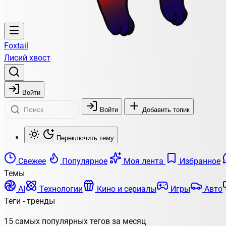
Foxtail
Лисий хвост
Войти
Войти
Добавить топик
Переключить тему
Свежее
Популярное
Моя лента
Избранное
Темы
AI
Технологии
Кино и сериалы
Игры
Авто
Теги - тренды
15 самых популярных тегов за месяц