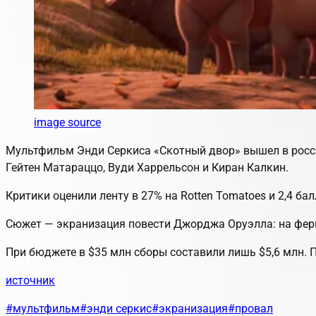
image source
Мультфильм Энди Серкиса
«Скотный двор»
вышел в росс
Гейтен Матараццо, Вуди Харрельсон и Киран Калкин.
Критики оценили ленту в 27% на Rotten Tomatoes и 2,4 ба
Сюжет — экранизация повести Джорджа Оруэлла: на ферм
При бюджете в $35 млн сборы составили лишь $5,6 млн. 
источник
#мультфильм
#энди серкис
#экранизация
#провал