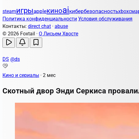
ai
игры
кино
apple
кибербезопасность
steam
xbox
сма
Политика конфиденциальности
Условия обслуживания
Контакты:
direct chat
·
abuse
© 2026 Foxtail ·
О Лисьем Хвосте
DS
@ds
Кино и сериалы
·
2 мес
Скотный двор Энди Серкиса провали