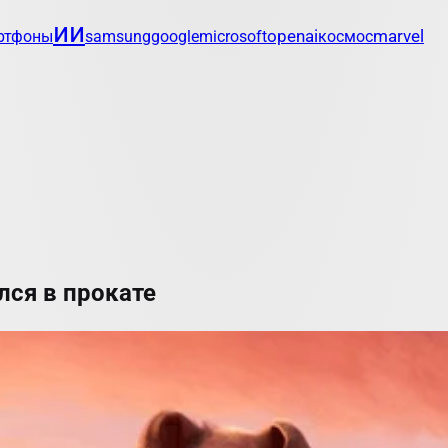
ии
openai
marvel
ртфоны
samsung
google
microsoft
космос
лся в прокате