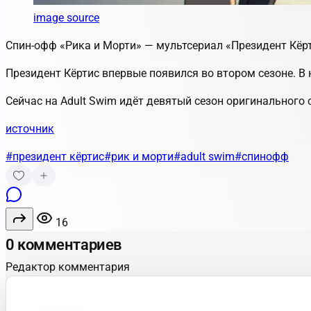
image source
Спин-офф «Рика и Морти» — мультсериал «Президент Кёрт
Президент Кёртис впервые появился во втором сезоне. 
Сейчас на Adult Swim идёт девятый сезон оригинального 
источник
#президент кёртис
#рик и морти
#adult swim
#спинофф
16
0 комментариев
Редактор комментария