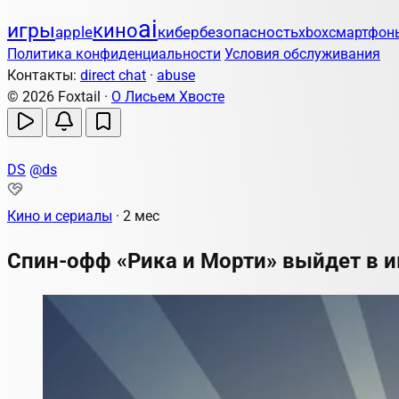
ai
игры
кино
apple
кибербезопасность
xbox
смартфон
Политика конфиденциальности
Условия обслуживания
Контакты:
direct chat
·
abuse
© 2026 Foxtail ·
О Лисьем Хвосте
DS
@ds
Кино и сериалы
·
2 мес
Спин-офф «Рика и Морти» выйдет в 