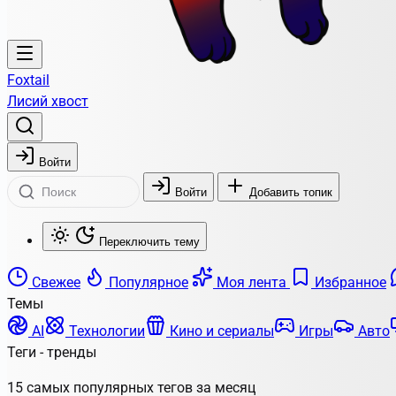
Foxtail
Лисий хвост
Войти
Войти
Добавить топик
Переключить тему
Свежее
Популярное
Моя лента
Избранное
Темы
AI
Технологии
Кино и сериалы
Игры
Авто
Теги - тренды
15 самых популярных тегов за месяц