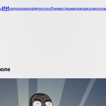
ии
openai
mar
ы
samsung
google
microsoft
инвестиции
космос
июле