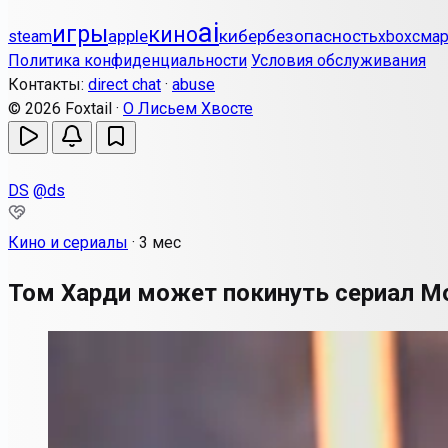
ai
игры
кино
apple
кибербезопасность
steam
xbox
сма
Политика конфиденциальности
Условия обслуживания
Контакты:
direct chat
·
abuse
© 2026 Foxtail ·
О Лисьем Хвосте
DS
@ds
Кино и сериалы
·
3 мес
Том Харди может покинуть сериал M