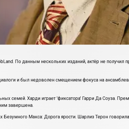
bLand
. По данным нескольких изданий, актёр не получил 
 диалоги и был недоволен смещением фокуса на ансамблев
ых семей. Харди играет 'фиксатора' Гарри Да Соуза. Премь
 ним завершена.
ах
Безумного Макса: Дорога ярости
. Шарлиз Терон говорила