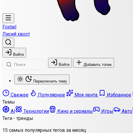
Foxtail
Лисий хвост
Войти
Войти
Добавить топик
Переключить тему
Свежее
Популярное
Моя лента
Избранное
Темы
AI
Технологии
Кино и сериалы
Игры
Авто
Теги - тренды
15 самых популярных тегов за месяц