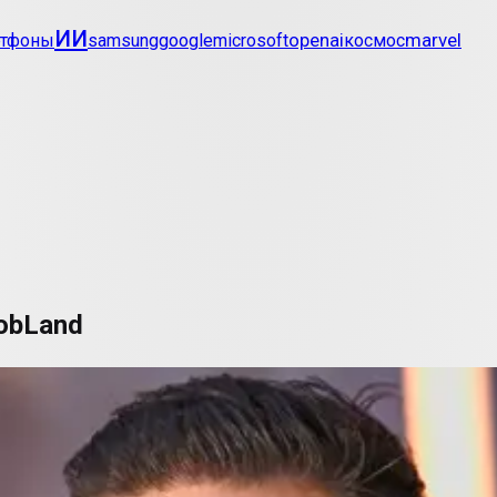
ии
openai
marvel
ртфоны
samsung
google
microsoft
космос
obLand