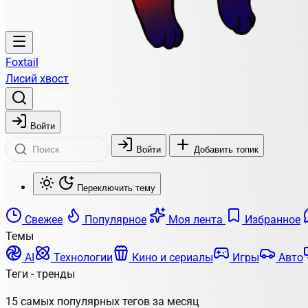
Foxtail
Лисий хвост
Войти
Войти
Добавить топик
Переключить тему
Свежее
Популярное
Моя лента
Избранное
Темы
AI
Технологии
Кино и сериалы
Игры
Авто
Теги - тренды
15 самых популярных тегов за месяц