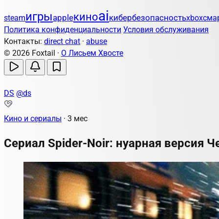
ai
игры
кино
apple
кибербезопасность
steam
xbox
сма
Политика конфиденциальности
Условия обслуживания
Контакты:
direct chat
·
abuse
© 2026 Foxtail ·
О Лисьем Хвосте
DS
@ds
Кино и сериалы
·
3 мес
Сериал Spider-Noir: нуарная версия