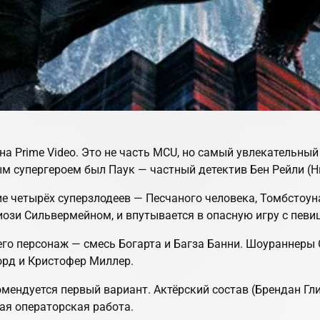
 на Prime Video. Это не часть MCU, но самый увлекательный
ым супергероем был Паук — частный детектив Бен Рейли (Н
ние четырёх суперзлодеев — Песчаного человека, Томбстоу
иози Сильвермейном, и впутывается в опасную игру с певи
его персонаж — смесь Богарта и Багза Банни. Шоураннеры
орд и Кристофер Миллер.
омендуется первый вариант. Актёрский состав (Брендан Гл
ая операторская работа.