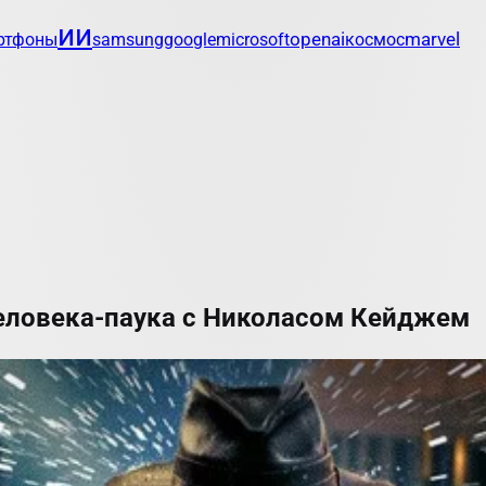
ии
openai
marvel
ртфоны
samsung
google
microsoft
космос
 Человека-паука с Николасом Кейджем