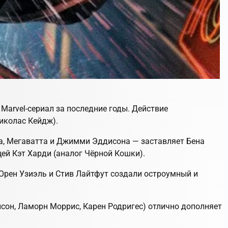
 Marvel-сериал за последние годы. Действие
иколас Кейдж).
на, Мегаватта и Джимми Эддисона — заставляет Бена
цей Кэт Харди (аналог Чёрной Кошки).
 Орен Узиэль и Стив Лайтфут создали остроумный и
исон, Ламорн Моррис, Карен Родригес) отлично дополняет