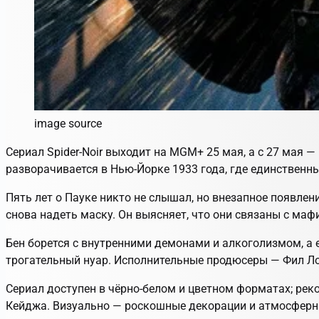
image source
Сериал Spider-Noir выходит на MGM+ 25 мая, а с 27 мая —
разворачивается в Нью-Йорке 1933 года, где единственн
Пять лет о Пауке никто не слышал, но внезапное появле
снова надеть маску. Он выясняет, что они связаны с маф
Бен борется с внутренними демонами и алкоголизмом, а 
трогательный нуар. Исполнительные продюсеры — Фил Л
Сериал доступен в чёрно-белом и цветном форматах; рек
Кейджа. Визуально — роскошные декорации и атмосферн