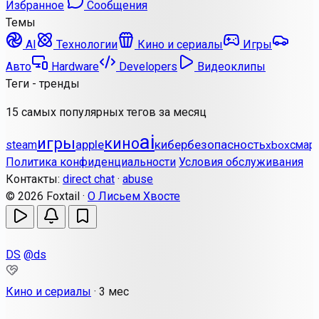
Избранное
Сообщения
Темы
AI
Технологии
Кино и сериалы
Игры
Авто
Hardware
Developers
Видеоклипы
Теги - тренды
15 самых популярных тегов за месяц
ai
игры
кино
apple
кибербезопасность
steam
смар
xbox
Политика конфиденциальности
Условия обслуживания
Контакты:
direct chat
·
abuse
© 2026 Foxtail ·
О Лисьем Хвосте
DS
@ds
Кино и сериалы
·
3 мес