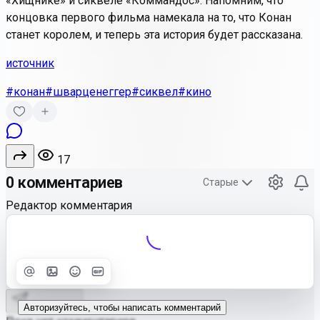
«Хищнике» и сиквеле «Коммандос». Напомним, что
концовка первого фильма намекала на то, что Конан
станет королем, и теперь эта история будет рассказана.
источник
#конан
#шварценеггер
#сиквел
#кино
17
0 комментариев
Старые
Редактор комментария
Улучшить
Text
Отправить
Авторизуйтесь, чтобы написать комментарий