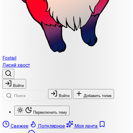
Foxtail
Лисий хвост
Войти
Войти
Добавить топик
Переключить тему
Свежее
Популярное
Моя лента