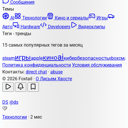
Сообщения
Темы
AI
Технологии
Кино и сериалы
Игры
Авто
Hardware
Developers
Видеоклипы
Теги - тренды
15 самых популярных тегов за месяц
ai
игры
кино
apple
кибербезопасность
steam
xbox
сма
Политика конфиденциальности
Условия обслуживания
Контакты:
direct chat
·
abuse
© 2026 Foxtail ·
О Лисьем Хвосте
DS
@ds
Технологии
·
2 мес