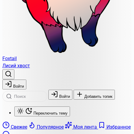
Foxtail
Лисий хвост
Войти
Войти
Добавить топик
Переключить тему
Свежее
Популярное
Моя лента
Избранное