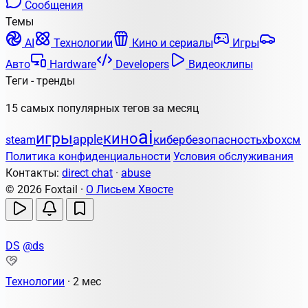
Сообщения
Темы
AI
Технологии
Кино и сериалы
Игры
Авто
Hardware
Developers
Видеоклипы
Теги - тренды
15 самых популярных тегов за месяц
ai
игры
кино
apple
кибербезопасность
steam
xbox
сма
Политика конфиденциальности
Условия обслуживания
Контакты:
direct chat
·
abuse
© 2026 Foxtail ·
О Лисьем Хвосте
DS
@ds
Технологии
·
2 мес