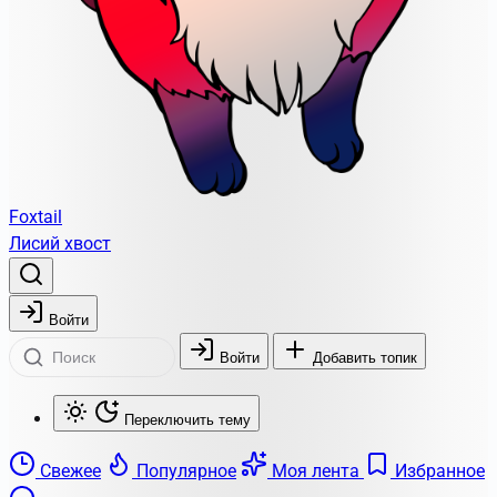
Foxtail
Лисий хвост
Войти
Войти
Добавить топик
Переключить тему
Свежее
Популярное
Моя лента
Избранное