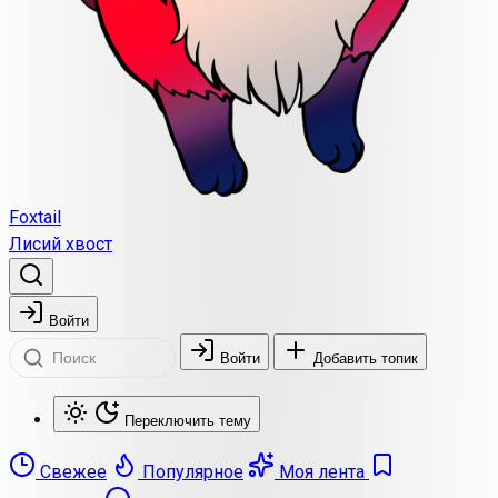
Foxtail
Лисий хвост
Войти
Войти
Добавить топик
Переключить тему
Свежее
Популярное
Моя лента