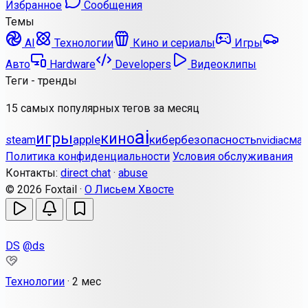
Избранное
Сообщения
Темы
AI
Технологии
Кино и сериалы
Игры
Авто
Hardware
Developers
Видеоклипы
Теги - тренды
15 самых популярных тегов за месяц
ai
игры
кино
apple
кибербезопасность
steam
сма
nvidia
Политика конфиденциальности
Условия обслуживания
Контакты:
direct chat
·
abuse
© 2026 Foxtail ·
О Лисьем Хвосте
DS
@ds
Технологии
·
2 мес