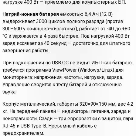
нагрузке 400 Вт — приемлемо для компьютерных БП.
Натрий-ионная батарея
емкостью 6,4 А·ч (12 В)
выдерживает 3000 циклов полного разряда (против
300–500 у свинцово-кислотных), работает от -40 до +80
°C и заряжается в 4 раза быстрее. Под нагрузкой 400 Вт
заряд иссякает за 40 секунд — достаточно для штатного
завершения работы.
При подключении по USB ОС не видит ИБП как батарею,
требуется программа
ViewPower
(Windows/Linux) для
мониторинга: напряжения, частоты, нагрузки, заряда.
Управление сводится к тесту батарей и отключению
звука.
Корпус металлический, габариты 320×90×150 мм, вес 4,2
кг. На передней панели — индикаторы питания, заряда и
неисправности. Сзади — три евророзетки с защитой, пара
RJ-45 и USB Type-B. Несъемный кабель с
предохранителем.