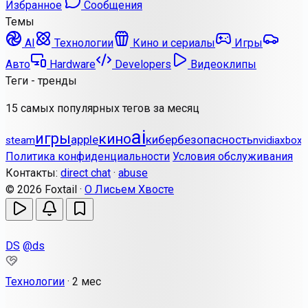
Избранное
Сообщения
Темы
AI
Технологии
Кино и сериалы
Игры
Авто
Hardware
Developers
Видеоклипы
Теги - тренды
15 самых популярных тегов за месяц
ai
игры
кино
apple
кибербезопасность
steam
nvidia
xbox
Политика конфиденциальности
Условия обслуживания
Контакты:
direct chat
·
abuse
© 2026 Foxtail ·
О Лисьем Хвосте
DS
@ds
Технологии
·
2 мес