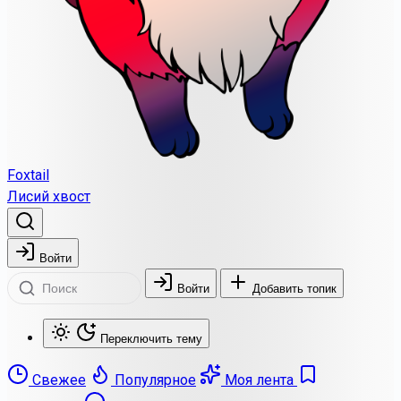
Foxtail
Лисий хвост
Войти
Войти
Добавить топик
Переключить тему
Свежее
Популярное
Моя лента