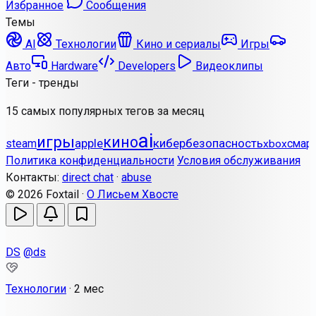
Избранное
Сообщения
Темы
AI
Технологии
Кино и сериалы
Игры
Авто
Hardware
Developers
Видеоклипы
Теги - тренды
15 самых популярных тегов за месяц
ai
игры
кино
apple
кибербезопасность
steam
смар
xbox
Политика конфиденциальности
Условия обслуживания
Контакты:
direct chat
·
abuse
© 2026 Foxtail ·
О Лисьем Хвосте
DS
@ds
Технологии
·
2 мес