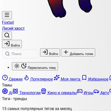
Foxtail
Лисий хвост
Войти
Войти
Добавить топик
Переключить тему
Свежее
Популярное
Моя лента
Избранное
Темы
AI
Технологии
Кино и сериалы
Игры
Авто
Теги - тренды
15 самых популярных тегов за месяц