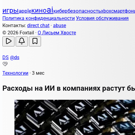
ai
игры
кино
apple
кибербезопасность
xbox
смартфон
Политика конфиденциальности
Условия обслуживания
Контакты:
direct chat
·
abuse
© 2026 Foxtail ·
О Лисьем Хвосте
DS
@ds
Технологии
·
3 мес
Расходы на ИИ в компаниях растут б