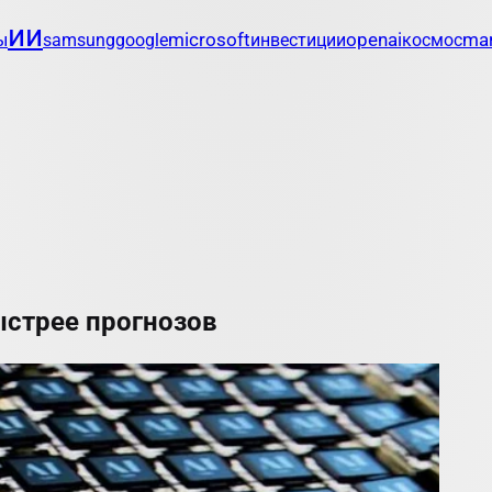
ии
openai
mar
ы
samsung
google
microsoft
инвестиции
космос
ыстрее прогнозов