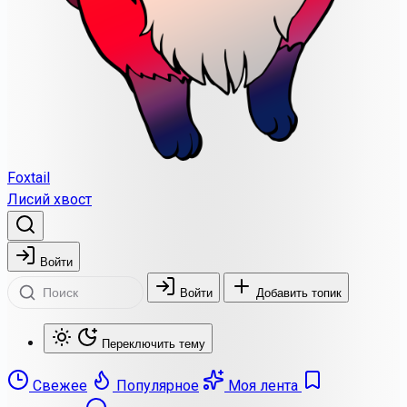
Foxtail
Лисий хвост
Войти
Войти
Добавить топик
Переключить тему
Свежее
Популярное
Моя лента