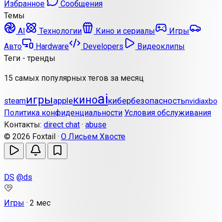
Избранное
Сообщения
Темы
AI
Технологии
Кино и сериалы
Игры
Авто
Hardware
Developers
Видеоклипы
Теги - тренды
15 самых популярных тегов за месяц
ai
игры
кино
apple
кибербезопасность
steam
nvidia
xbox
Политика конфиденциальности
Условия обслуживания
Контакты:
direct chat
·
abuse
© 2026 Foxtail ·
О Лисьем Хвосте
DS
@ds
Игры
·
2 мес