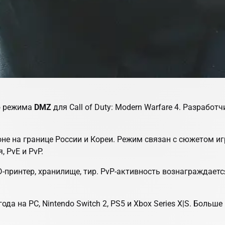
ию режима
DMZ
для
Call of Duty: Modern Warfare 4
. Разработч
не на границе России и Кореи. Режим связан с сюжетом и
 PvE и PvP.
3D-принтер, хранилище, тир. PvP-активность вознаграждает
ода на PC, Nintendo Switch 2, PS5 и Xbox Series X|S. Бол