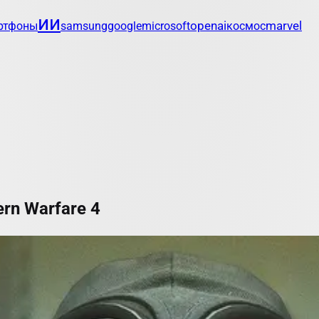
ии
openai
marvel
ртфоны
samsung
google
microsoft
космос
rn Warfare 4