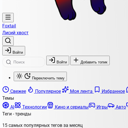
Foxtail
Лисий хвост
Войти
Войти
Добавить топик
Переключить тему
Свежее
Популярное
Моя лента
Избранное
Темы
AI
Технологии
Кино и сериалы
Игры
Авто
Теги - тренды
15 самых популярных тегов за месяц