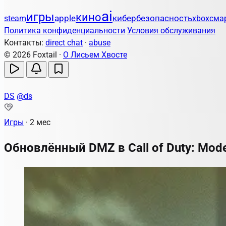
ai
игры
кино
apple
кибербезопасность
steam
xbox
сма
Политика конфиденциальности
Условия обслуживания
Контакты:
direct chat
·
abuse
© 2026 Foxtail ·
О Лисьем Хвосте
DS
@ds
Игры
·
2 мес
Обновлённый DMZ в Call of Duty: Mode