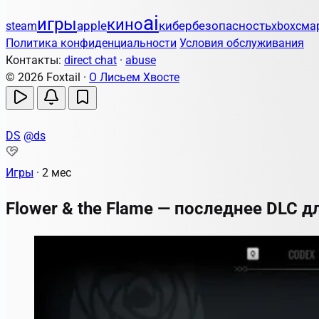
ai
игры
кино
apple
кибербезопасность
steam
xbox
сма
Политика конфиденциальности
Условия обслуживания
Контакты:
direct chat
·
abuse
© 2026 Foxtail ·
О Лисьем Хвосте
DS
@ds
Игры
·
2 мес
Flower & the Flame — последнее DLC дл