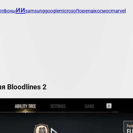
ии
openai
marvel
ртфоны
samsung
google
microsoft
космос
я Bloodlines 2