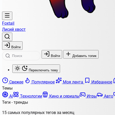
Foxtail
Лисий хвост
Войти
Войти
Добавить топик
Переключить тему
Свежее
Популярное
Моя лента
Избранное
Темы
AI
Технологии
Кино и сериалы
Игры
Авто
Теги - тренды
15 самых популярных тегов за месяц