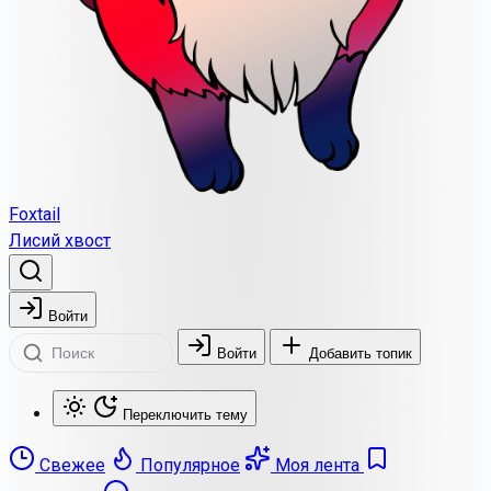
Foxtail
Лисий хвост
Войти
Войти
Добавить топик
Переключить тему
Свежее
Популярное
Моя лента