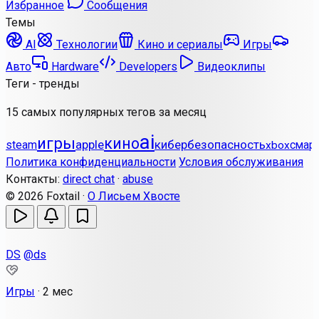
Избранное
Сообщения
Темы
AI
Технологии
Кино и сериалы
Игры
Авто
Hardware
Developers
Видеоклипы
Теги - тренды
15 самых популярных тегов за месяц
ai
игры
кино
apple
кибербезопасность
steam
смар
xbox
Политика конфиденциальности
Условия обслуживания
Контакты:
direct chat
·
abuse
© 2026 Foxtail ·
О Лисьем Хвосте
DS
@ds
Игры
·
2 мес